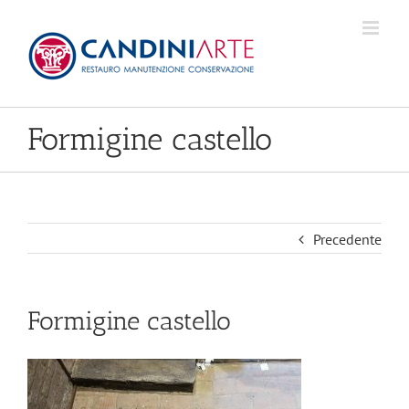
Skip
to
content
Formigine castello
Precedente
Formigine castello