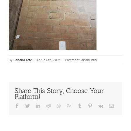
su
By
Candini Arte
|
Aprile 6th, 2021
|
Commenti disabilitati
Formigine
castello
Share This Story, Choose Your
Platform!
Facebook
Twitter
Linkedin
Reddit
Whatsapp
Google+
Tumblr
Pinterest
Vk
Email