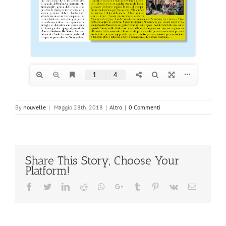
By
nouvelle
|
Maggio 28th, 2018
|
Altro
|
0 Commenti
Share This Story, Choose Your
Platform!
Facebook
Twitter
Linkedin
Reddit
Whatsapp
Google+
Tumblr
Pinterest
Vk
Email