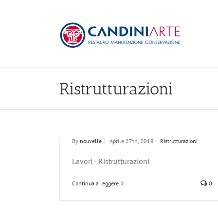
Skip
to
content
Ristrutturazioni
Ristrutturazioni 1
By
nouvelle
|
Aprile 27th, 2018
|
Ristrutturazioni
Lavori - Ristrutturazioni
oni 1
Continua a leggere
0