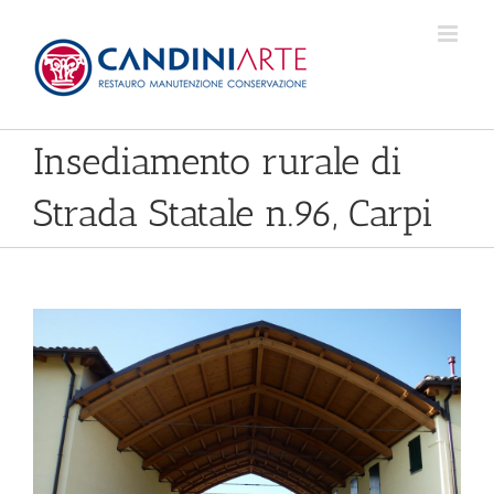
Skip
to
content
Insediamento rurale di
Strada Statale n.96, Carpi
View
Larger
Image