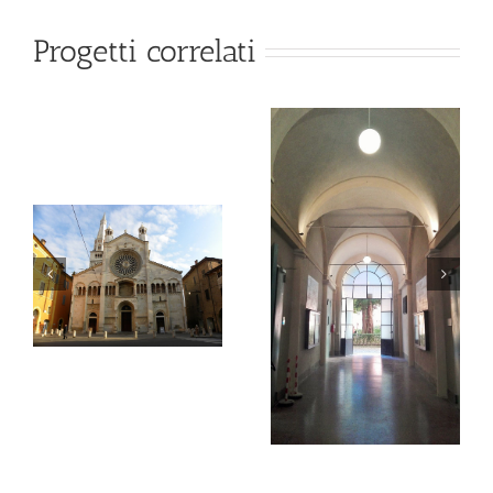
Progetti correlati
Piazza
Complesso di
liberazione,
Sant’Eufemia,
Nonantola
Modena